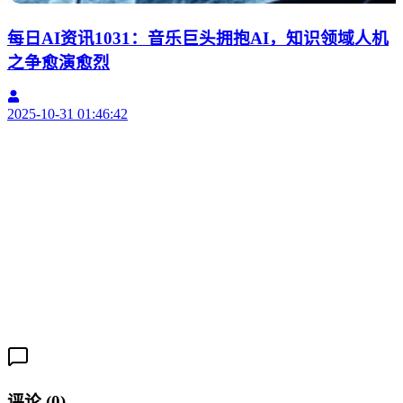
每日AI资讯1031：音乐巨头拥抱AI，知识领域人机
之争愈演愈烈
2
2025-10-31 01:46:42
评论
(
0
)