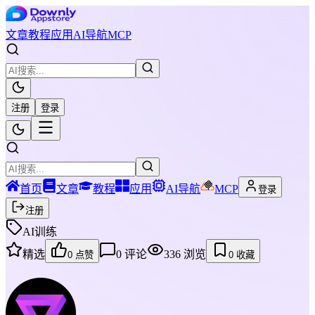
文章
教程
应用
AI导航
MCP
注册
登录
首页
文章
教程
应用
AI导航
MCP
登录
注册
AI训练
精选
0
评论
336
浏览
0
点赞
0
收藏