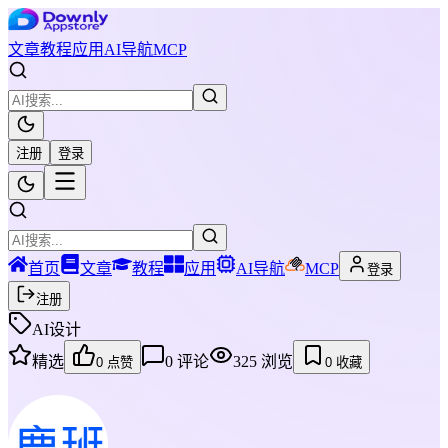
文章
教程
应用
AI导航
MCP
注册
登录
首页
文章
教程
应用
AI导航
MCP
登录
注册
AI设计
精选
0
评论
325
浏览
0
点赞
0
收藏