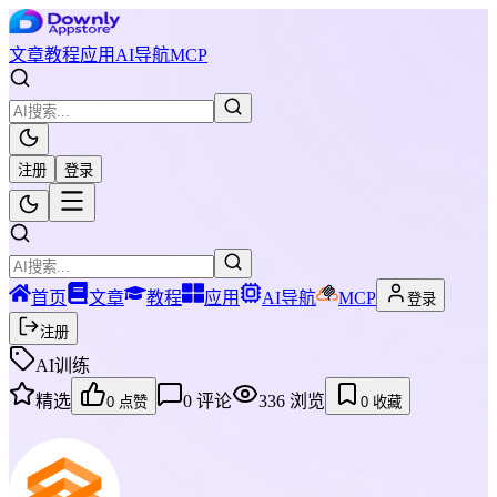
文章
教程
应用
AI导航
MCP
注册
登录
首页
文章
教程
应用
AI导航
MCP
登录
注册
AI训练
精选
0
评论
336
浏览
0
点赞
0
收藏