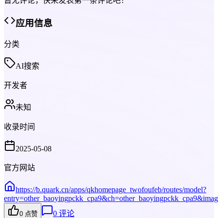
暂无评论，快来发表第一条评论吧！
应用信息
分类
AI搜索
开发者
未知
收录时间
2025-05-08
官方网站
https://b.quark.cn/apps/qkhomepage_twofoufeb/routes/model?
entry=other_baoyingpckk_cpa9&ch=other_baoyingpckk_cpa9&imag
0
评论
0
点赞