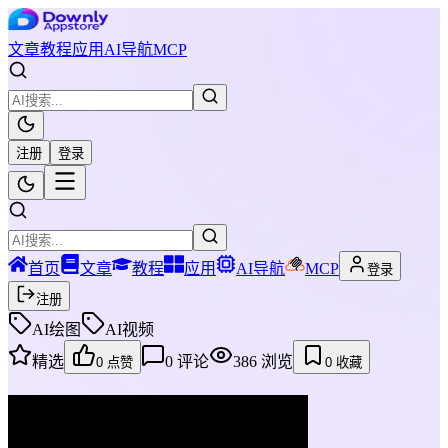
文章
教程
应用
AI导航
MCP
注册
登录
首页
文章
教程
应用
AI导航
MCP
登录
注册
AI绘图
AI视频
精选
0
评论
386
浏览
0
点赞
0
收藏