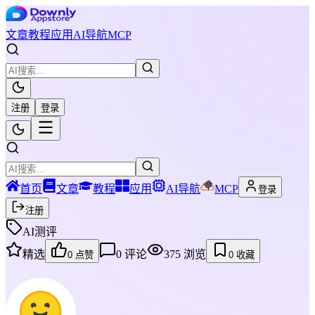
文章
教程
应用
AI导航
MCP
注册
登录
首页
文章
教程
应用
AI导航
MCP
登录
注册
AI测评
精选
0
评论
375
浏览
0
点赞
0
收藏