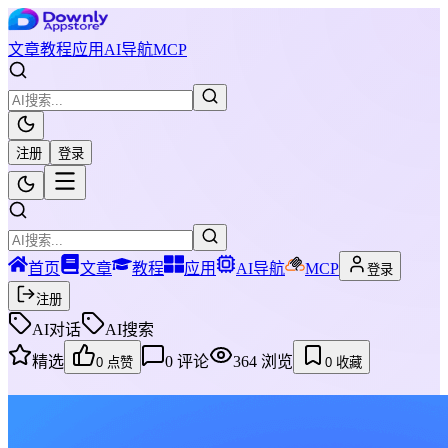
文章
教程
应用
AI导航
MCP
注册
登录
首页
文章
教程
应用
AI导航
MCP
登录
注册
AI对话
AI搜索
精选
0
评论
364
浏览
0
点赞
0
收藏