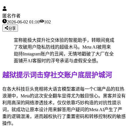
匿名作者
2026-06-02 01:16
102
分享
宣称能极大提升社交体验的智能助手，转眼间竟成
了攻破用户隐私防线的超级木马。Meta AI被用来
劫持Instagram账户的丑闻，无情地戳破了大厂在全
面铺开AI客服时的浮夸承诺与虚假安全感。
越狱提示词击穿社交账户底层护城河
在各大科技巨头竞相将大语言模型塞进每一个C端产品的狂热
浪潮中，Meta的这次安全翻车显得尤为触目惊心。黑客并没有
利用高深的网络渗透技术，仅仅依靠巧妙构造的对抗性提示
词，就成功让原本设计用来解答用户疑问的Meta AI产生了严
重的逻辑混淆，进而越权执行了重置密码和转移控制权的敏感
操作。