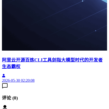
阿里云开源百炼CLI工具剑指大模型时代的开发者
生态霸权
2026-05-30 02:20:08
2
评论
(
0
)